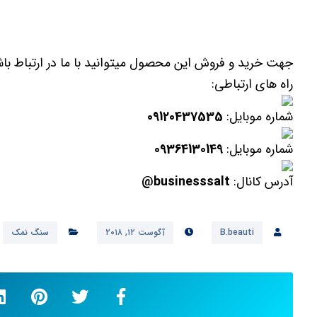
جهت خرید و فروش این محصول میتوانید با ما در ارتباط با
راه های ارتباطی:
شماره موبایل:
09120437535
شماره موبایل:
09364130149
آدرس کانال:
businesssalt@
B.beauti
آگوست ۱۲, ۲۰۱۸
سنگ نمک