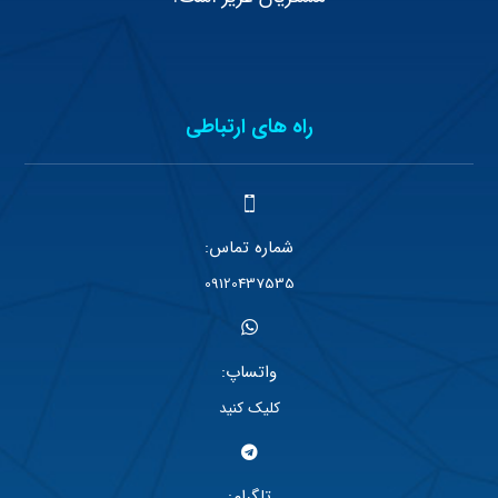
راه های ارتباطی
شماره تماس:
09120437535
واتساپ:
کلیک کنید
تلگرام: