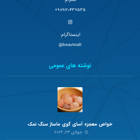
989120437535+
اینستاگرام:
beautisalt@
نوشته های عمومی
خواص معجزه آسای گوی ماساژ سنگ نمک
جولای ۲۳, ۲۰۲۶