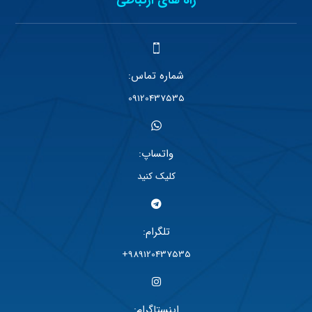
راه های ارتباطی
شماره تماس:
09120437535
واتساپ:
کلیک کنید
تلگرام:
989120437535+
اینستاگرام: