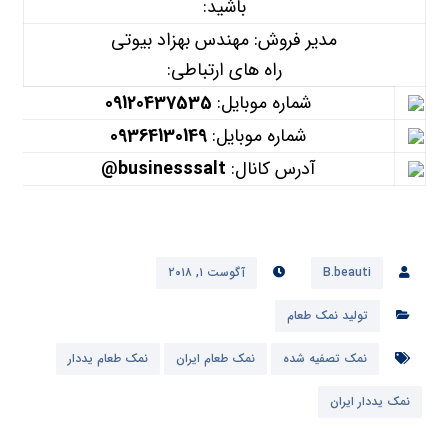
باشید:
مدیر فروش: مهندس بهزاد بیوتی
راه های ارتباطی:
شماره موبایل:
09120437535
شماره موبایل:
09364130149
آدرس کانال:
businesssalt@
B.beauti
آگوست ۱, ۲۰۱۸
تولید نمک طعام
نمک تصفیه شده
نمک طعام ایران
نمک طعام یددار
نمک یددار ایران