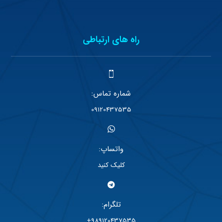
راه های ارتباطی
شماره تماس:
09120437535
واتساپ:
کلیک کنید
تلگرام:
989120437535+