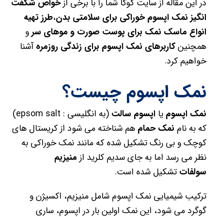
در این مقاله از سایت کوکا شما را با برخی از
خواص شگفت
انگیز نمک اپسوم خوراکی برای سلامتی بدن
،
طرز تهیه
انواع ماسک نمک برای پوست صورت و موهای سر
و
همچنین
کاربرهای نمک اپسوم برای زندگی روزمره
آشنا
خواهیم کرد.
نمک اپسوم چیست؟
نمک اپسوم
یا
اپسوم سالت
(به انگلیسی : epsom salt)
که به نام
نمک حمام
هم شناخته می شود از کریستال های
کوچک و بی رنگ تشکیل شده که مانند نمک خوراکی به
نظر می رسد اما به جای سدیم کلرید از
منیزیم
سولفات
تشکیل شده است.
ترکیب شیمیایی نمک اپسوم شامل منیزیم، اکسیژن و
گوگرد می شود، این نمک اولین بار در اپسوم، ساری