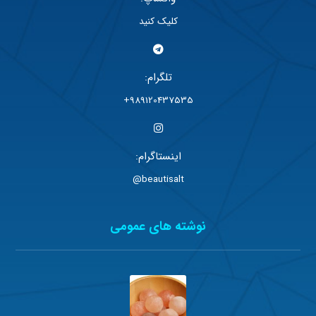
کلیک کنید
تلگرام:
989120437535+
اینستاگرام:
beautisalt@
نوشته های عمومی