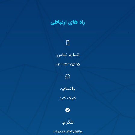
راه های ارتباطی
شماره تماس:
09120437535
واتساپ:
کلیک کنید
تلگرام:
989120437535+