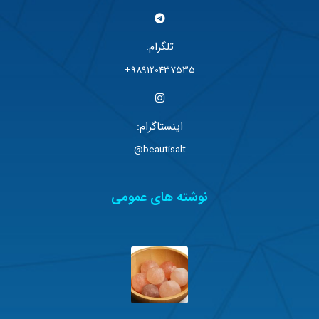
تلگرام:
989120437535+
اینستاگرام:
beautisalt@
نوشته های عمومی