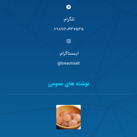
تلگرام:
989120437535+
اینستاگرام:
beautisalt@
نوشته های عمومی