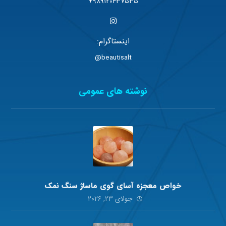
989120437535+
اینستاگرام:
beautisalt@
نوشته های عمومی
خواص معجزه آسای گوی ماساژ سنگ نمک
جولای ۲۳, ۲۰۲۶