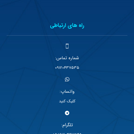
راه های ارتباطی
شماره تماس:
09120437535
واتساپ:
کلیک کنید
تلگرام: