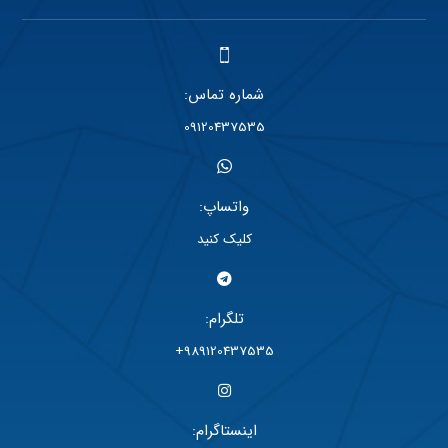
شماره تماس:
09120437535
واتساپ:
کلیک کنید
تلگرام:
989120437535+
اینستاگرام: