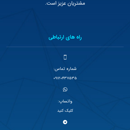
مشتریان عزیز است.
راه های ارتباطی
شماره تماس:
09120437535
واتساپ:
کلیک کنید