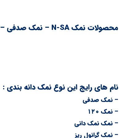
محصولات نمک N-SA – نمک صدفی – نمک یددار – نمک زبر
اسم های زیادی روی این گونه نمک دانه بندی گذاشته اند 
ب
مش ۱۲۰یا ۱۳۰بسیار بسیار نرم و درحد نزدیک به 
سایز در ریزترین اندازه برابر ۴۰مش بوده است و حال چه شباهتی با ۱۲۰مش یا۱۳۰مش دارند معلوم نیست.
نام های رایج این نوع نمک دانه بندی :
– نمک صدفی
– نمک ۱۲۰
– نمک نمک دانی
– نمک گرانول ریز