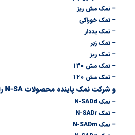
– نمک مش ریز
– نمک خوراکی
– نمک یددار
– نمک زبر
– نمک ریز
– نمک مش ۱۳۰
– نمک مش ۱۲۰
و شرکت نمک پاینده محصولات N-SA را به گروه های زیر تقسیم کرده است :
– نمک N-SADd
– نمک N-SADr
– نمک N-SADm