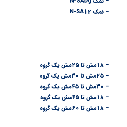
– نمک N-SADg
– نمک N-SA12
درعمل این رنج محصول سومین رنج خروجی کارخانجات نمک
مجموعه نمک پاینده بعلت تفکیک بیشتر دانه بندی ها 
شروع وتا ۴۵مش ادامه دارند که معمولا:
– ۱۸مش تا ۲۵مش یک گروه
– ۲۵مش تا ۳۰مش یک گروه
– ۳۰مش تا ۴۵مش یک گروه
– ۱۸مش تا ۴۵مش یک گروه
– ۱۸مش تا ۶۰مش یک گروه
این 