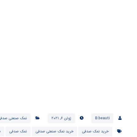
کشور گرجستان و … صادر میکنند که هرچند کاری غیر 
نمک کشور واز بین بردن برندهای معتبر و اسم تجاری کشو
متاسفانه اکثر کارخانجات نمک کوبی صنعتی درکشور ازد
روشی کاملا سنتی کار میکنند.
گواهینامه و تندیس داخلی اقدام به تاسیس و راه اندازی
تخصصی نمک نموده و انحصارا این آزمایشگاه درخدمت
نمک سمنان می باشد.
B.beauti
ژوئن ۶, ۲۰۲۱
نمک صنعتی صدفی
خرید نمک صدفی
خرید نمک صنعتی صدفی
نمک صدفی
ن