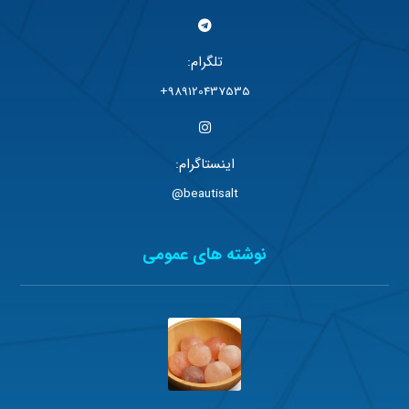
تلگرام:
989120437535+
اینستاگرام:
beautisalt@
نوشته های عمومی