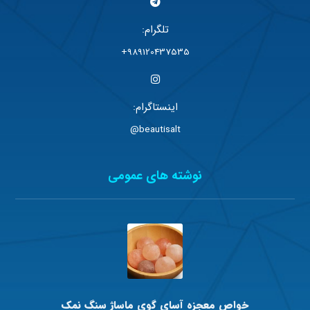
تلگرام:
989120437535+
اینستاگرام:
beautisalt@
نوشته های عمومی
خواص معجزه آسای گوی ماساژ سنگ نمک