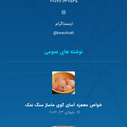
989120437535+
اینستاگرام:
beautisalt@
نوشته های عمومی
خواص معجزه آسای گوی ماساژ سنگ نمک
جولای ۲۳, ۲۰۲۶