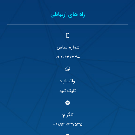
راه های ارتباطی
شماره تماس:
09120437535
واتساپ:
کلیک کنید
تلگرام:
989120437535+