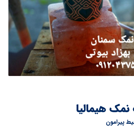
 نمک هیمالیا
ط پیرامون