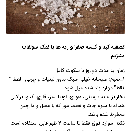
تصفیه کبد و کیسه صفرا و ریه
ھ
ا با نمک سولفات
منیزیم
زمان:به مدت دو روز با سکوت کامل
۱_صبح: صبحانه خیلی سبک بدون لبنیات و چربی . لطفا ”
فقط” موارد یاد شده میل شود.
بخار پز: سیب زمینی، ھویج، لوبیا سبز، قارچ، کدو، براکلی
ھمراه با میوه جات و نصف موز که با عسل و دارچین
مخلوط شده باشد.
نکته: موارد فوق فقط تا ساعت ۲ ظھر قابل استفاده است