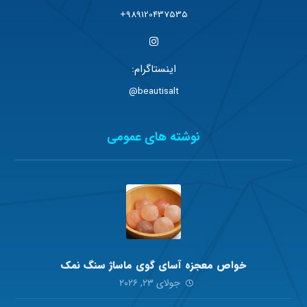
989120437535+
اینستاگرام:
beautisalt@
نوشته های عمومی
خواص معجزه آسای گوی ماساژ سنگ نمک
جولای ۲۳, ۲۰۲۶