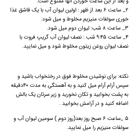
و بعد از این ساعت خوردن آنھا ممنوع است.
۲_ ساعت ۶ بعد از ظھر : اولین لیوان آب با یک قاشق غذا
خوری سولفات منیزیم مخلوط و میل شود.
۳_ ساعت ۸ شب: لیوان دوم میل شود.
۴_ ساعت ۹:۴۵ شب : نصف لیوان آب گریپ فروت با
نصف لیوان روغن زیتون مخلوط شود و میل نمایید.
نکته: برای نوشیدن مخلوط فوق در رختخواب باشید و
سپس آرام آرام میل کنید و به آھستگی به مدت ۴۰دقیقه
به پشت بخوابید و تکان نخورید و زیر سرتان یک بالش
اضافه کنید و در آرامش بخوابید .
۵ _ساعت ۶ صبح روز بعد(روز دوم ) سومین لیوان آب و
سولفات منیزیم را میل نمایید.