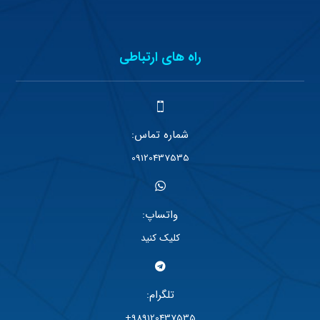
راه های ارتباطی
شماره تماس:
09120437535
واتساپ:
کلیک کنید
تلگرام:
989120437535+