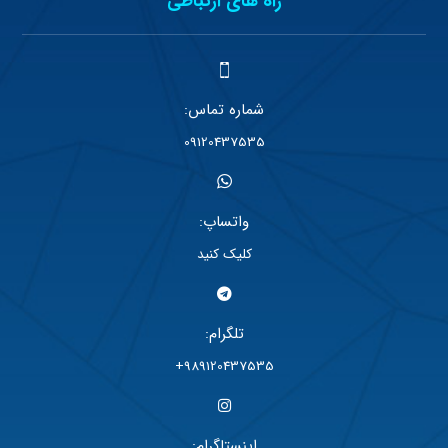
راه های ارتباطی
شماره تماس:
09120437535
واتساپ:
کلیک کنید
تلگرام:
989120437535+
اینستاگرام: