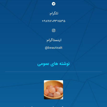
تلگرام:
989120437535+
اینستاگرام:
beautisalt@
نوشته های عمومی