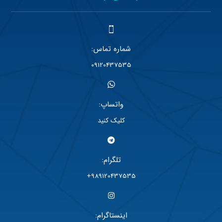
شماره تماس:
09120437535
واتساپ:
کلیک کنید
تلگرام:
989120437535+
اینستاگرام: