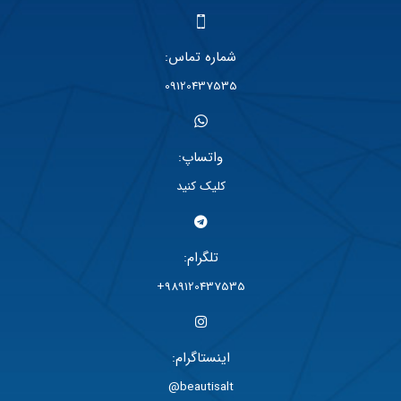
شماره تماس:
09120437535
واتساپ:
کلیک کنید
تلگرام:
989120437535+
اینستاگرام:
beautisalt@