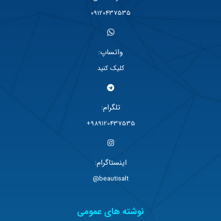
09120437535
واتساپ:
کلیک کنید
تلگرام:
989120437535+
اینستاگرام:
beautisalt@
نوشته های عمومی