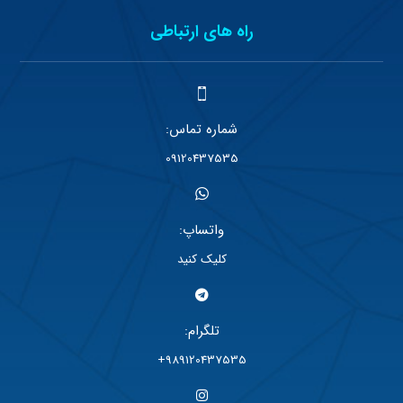
راه های ارتباطی
شماره تماس:
09120437535
واتساپ:
کلیک کنید
تلگرام:
989120437535+