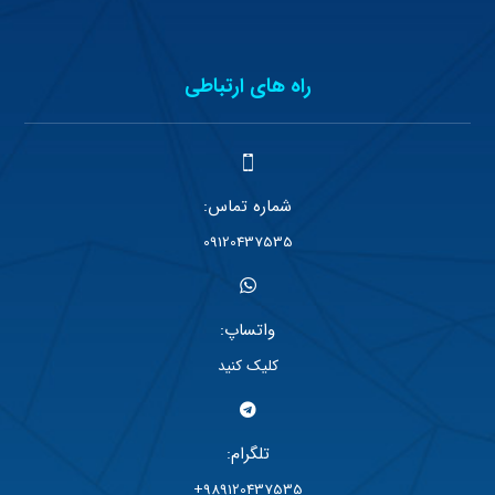
راه های ارتباطی
شماره تماس:
09120437535
واتساپ:
کلیک کنید
تلگرام:
989120437535+