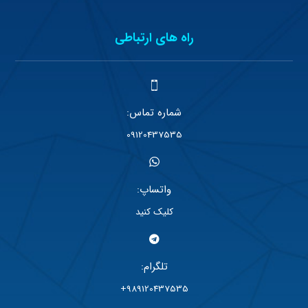
راه های ارتباطی
شماره تماس:
09120437535
واتساپ:
کلیک کنید
تلگرام:
989120437535+