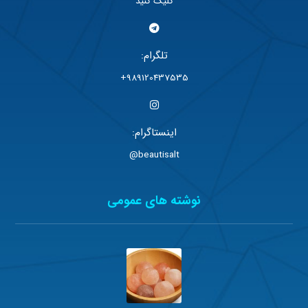
کلیک کنید
تلگرام:
989120437535+
اینستاگرام:
beautisalt@
نوشته های عمومی