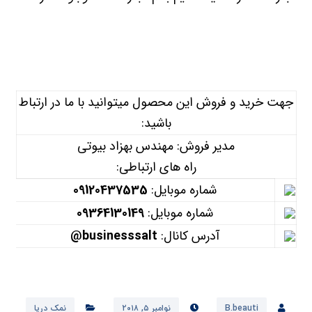
جهت خرید و فروش این محصول میتوانید با ما در ارتباط
باشید:
مدیر فروش: مهندس بهزاد بیوتی
راه های ارتباطی:
شماره موبایل:
09120437535
شماره موبایل:
09364130149
آدرس کانال:
businesssalt@
B.beauti
نوامبر ۵, ۲۰۱۸
نمک دریا