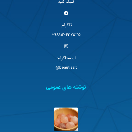
کلیک کنید
تلگرام:
989120437535+
اینستاگرام:
beautisalt@
نوشته های عمومی