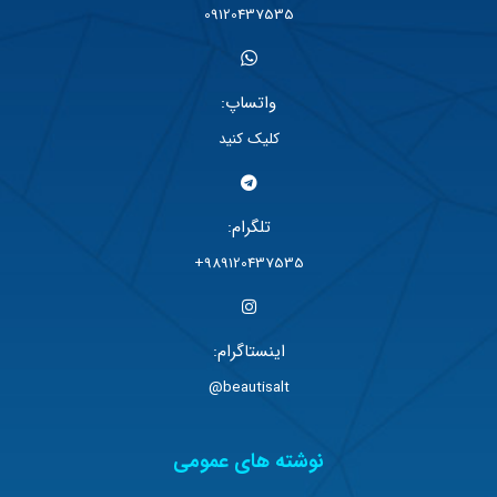
09120437535
واتساپ:
کلیک کنید
تلگرام:
989120437535+
اینستاگرام:
beautisalt@
نوشته های عمومی