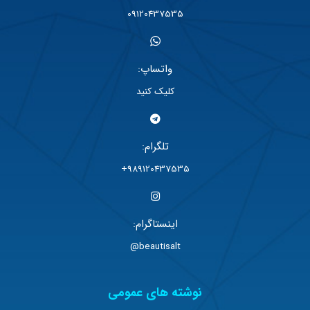
09120437535
واتساپ:
کلیک کنید
تلگرام:
989120437535+
اینستاگرام:
beautisalt@
نوشته های عمومی