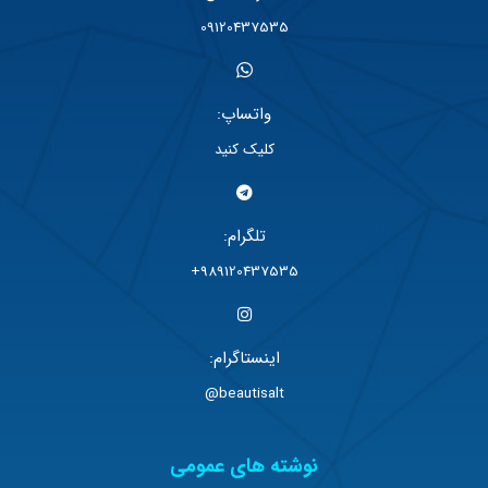
09120437535
واتساپ:
کلیک کنید
تلگرام:
989120437535+
اینستاگرام:
beautisalt@
نوشته های عمومی