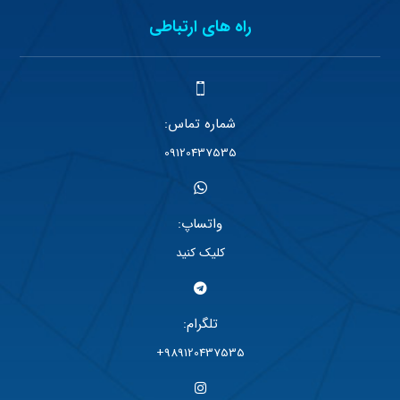
راه های ارتباطی
شماره تماس:
09120437535
واتساپ:
کلیک کنید
تلگرام:
989120437535+