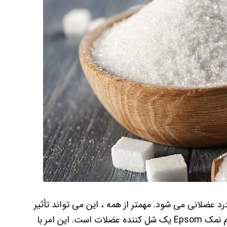
عضلانی می شود. مهمتر از همه ، این می تواند تأثیر
گرفتگی های عضلانی دردناک را به حداقل برساند. جزء منیزیم نمک Epsom یک شل کننده عضلات است. این امر با