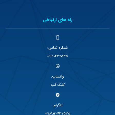
راه های ارتباطی
شماره تماس:
09120437535
واتساپ:
کلیک کنید
تلگرام:
989120437535+