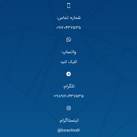
شماره تماس:
09120437535
واتساپ:
کلیک کنید
تلگرام:
989120437535+
اینستاگرام:
beautisalt@