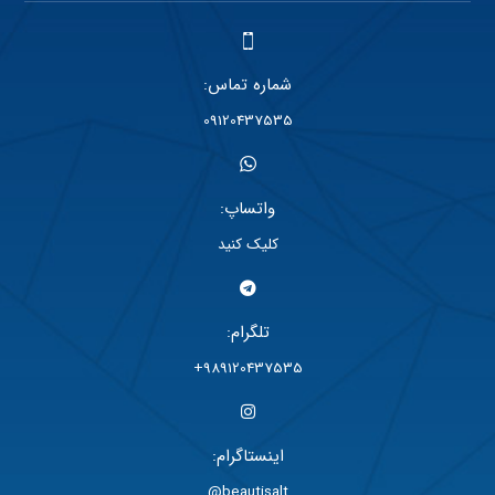
شماره تماس:
09120437535
واتساپ:
کلیک کنید
تلگرام:
989120437535+
اینستاگرام:
beautisalt@