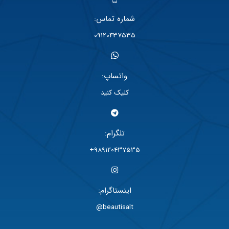
شماره تماس:
09120437535
واتساپ:
کلیک کنید
تلگرام:
989120437535+
اینستاگرام:
beautisalt@