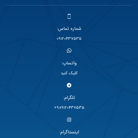
شماره تماس:
09120437535
واتساپ:
کلیک کنید
تلگرام:
989120437535+
اینستاگرام: