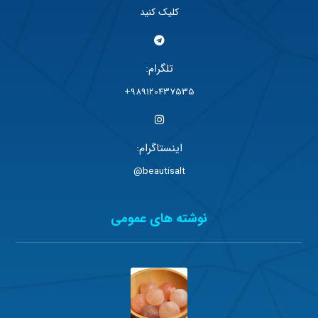
کلیک کنید
تلگرام:
989120437535+
اینستاگرام:
beautisalt@
نوشته های عمومی