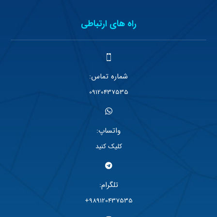
راه های ارتباطی
شماره تماس:
09120437535
واتساپ:
کلیک کنید
تلگرام:
989120437535+