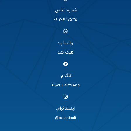
شماره تماس:
09120437535
واتساپ:
کلیک کنید
تلگرام:
989120437535+
اینستاگرام:
beautisalt@