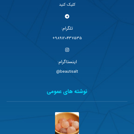
کلیک کنید
تلگرام:
989120437535+
اینستاگرام:
beautisalt@
نوشته های عمومی