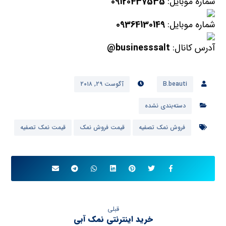
شماره موبایل:
09120437535
شماره موبایل:
09364130149
آدرس کانال:
businesssalt@
B.beauti
آگوست ۲۹, ۲۰۱۸
دسته‌بندی نشده
فروش نمک تصفیه
قیمت فروش نمک
قیمت نمک تصفیه
قبلی
خرید اینترنتی نمک آبی