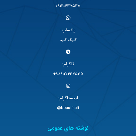
09120437535
واتساپ:
کلیک کنید
تلگرام:
989120437535+
اینستاگرام:
beautisalt@
نوشته های عمومی