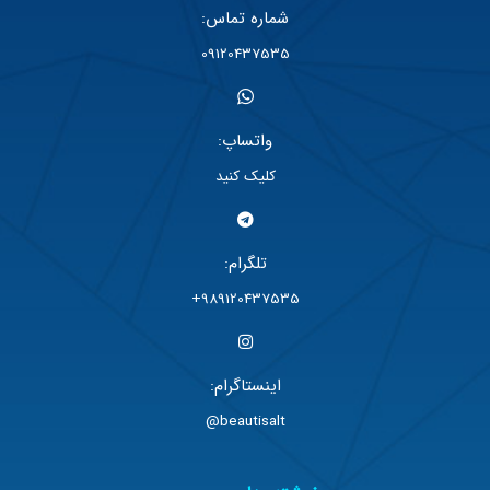
شماره تماس:
09120437535
واتساپ:
کلیک کنید
تلگرام:
989120437535+
اینستاگرام:
beautisalt@