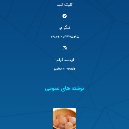
کلیک کنید
تلگرام:
989120437535+
اینستاگرام:
beautisalt@
نوشته های عمومی