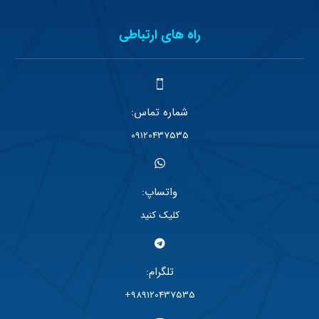
راه های ارتباطی
شماره تماس:
09120437535
واتساپ:
کلیک کنید
تلگرام:
989120437535+