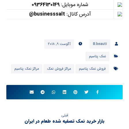
شماره موبایل:
09364130149
آدرس کانال:
businesssalt@
B.beauti
آگوست ۹, ۲۰۱۸
نمک پتاسیم
فروش نمک پتاسیم
مراکز فروش نمک
مراکز نمک پتاسیم
قبلی
بازار خرید نمک تصفیه شده طعام در ایران