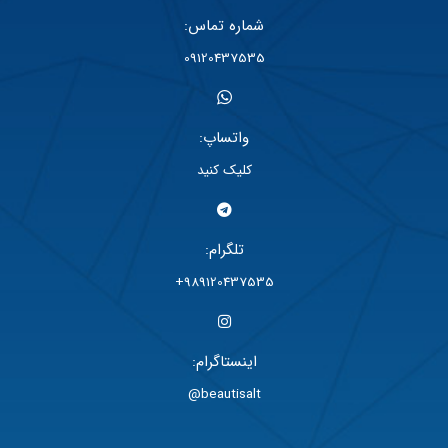
شماره تماس:
09120437535
واتساپ:
کلیک کنید
تلگرام:
989120437535+
اینستاگرام:
beautisalt@