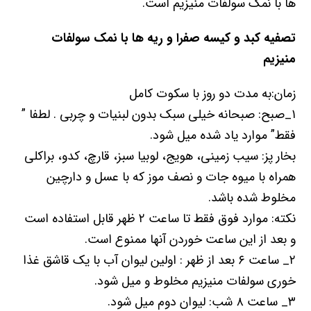
ھا با نمک سولفات منیزیم است.
تصفیه کبد و کیسه صفرا و ریه
ھ
ا با نمک سولفات
منیزیم
زمان:به مدت دو روز با سکوت کامل
۱_صبح: صبحانه خیلی سبک بدون لبنیات و چربی . لطفا ”
فقط” موارد یاد شده میل شود.
بخار پز: سیب زمینی، ھویج، لوبیا سبز، قارچ، کدو، براکلی
ھمراه با میوه جات و نصف موز که با عسل و دارچین
مخلوط شده باشد.
نکته: موارد فوق فقط تا ساعت ۲ ظھر قابل استفاده است
و بعد از این ساعت خوردن آنھا ممنوع است.
۲_ ساعت ۶ بعد از ظھر : اولین لیوان آب با یک قاشق غذا
خوری سولفات منیزیم مخلوط و میل شود.
۳_ ساعت ۸ شب: لیوان دوم میل شود.