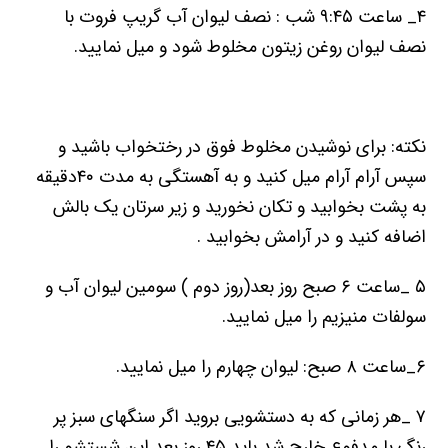
۴_ ساعت ۹:۴۵ شب : نصف لیوان آب گریپ فروت با
نصف لیوان روغن زیتون مخلوط شود و میل نمایید.
نکته: برای نوشیدن مخلوط فوق در رختخواب باشید و
سپس آرام آرام میل کنید و به آھستگی به مدت ۴۰دقیقه
به پشت بخوابید و تکان نخورید و زیر سرتان یک بالش
اضافه کنید و در آرامش بخوابید .
۵ _ساعت ۶ صبح روز بعد(روز دوم ) سومین لیوان آب و
سولفات منیزیم را میل نمایید.
۶_ساعت ۸ صبح: لیوان چھارم را میل نمایید.
۷ _ھر زمانی که به دستشویی بروید اگر سنگھای سبز پر
رنگ با مدفوع خارج شد باید ۴۵ روز بعد این شستشو را